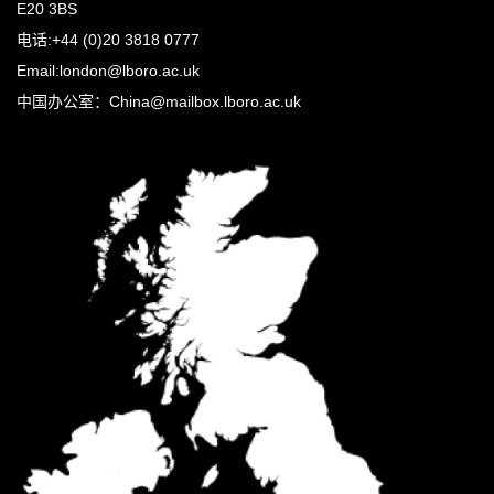
E20 3BS
电话:+44 (0)20 3818 0777
Email:london@lboro.ac.uk
中国办公室：China@mailbox.lboro.ac.uk