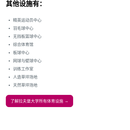
其他设施有：
精英运动员中心
羽毛球中心
无挡板篮球中心
综合体育馆
板球中心
网球与壁球中心
训练工作室
人造草坪场地
天然草坪场地
了解拉夫堡大学所有体育设施 →