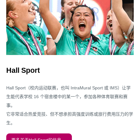
Hall Sport
Hall Sport（校内运动联赛，也叫 IntraMural Sport 或 IMS）让学
生能代表学校 16 个宿舍楼中的某一个，参加各种体育联赛和赛
事。
它非常适合热爱竞技、但不想承担高强度训练或旅行费用压力的学
生。