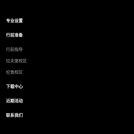
专业设置
行前准备
行前指导
拉夫堡校区
伦敦校区
下载中心
近期活动
联系我们