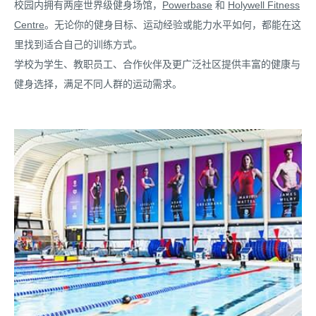
(
校园内拥有两座世界级健身场馆，
Powerbase
和
Holywell Fitness
(
o
Centre
。无论你的健身目标、运动经验或能力水平如何，都能在这
o
p
里找到适合自己的训练方式。
p
e
学校为学生、教职员工、合作伙伴及更广泛社区提供丰富的健康与
e
n
健身选择，满足不同人群的运动需求。
n
s
s
i
i
n
n
a
a
n
n
e
e
w
w
t
t
a
a
b
b
)