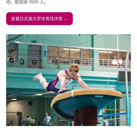
地，能容纳 3500 人。
查看拉夫堡大学体育场详情 →