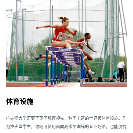
体育设施
拉夫堡大学汇聚了英国规模领先、种类丰富的世界级体育设施。作
为拉夫堡学生，你既可使用面向高水平训练的专业场馆，也能便捷