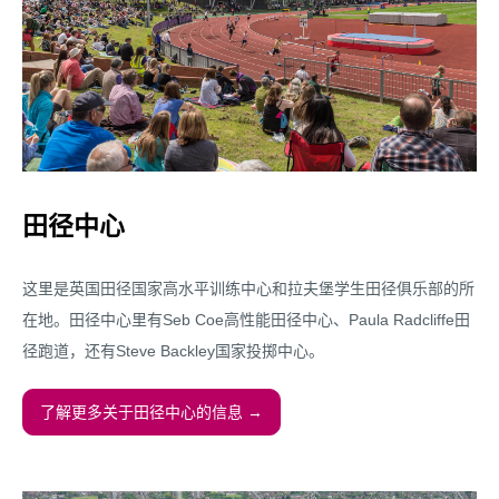
田径中心
这里是英国田径国家高水平训练中心和拉夫堡学生田径俱乐部的所
在地。田径中心里有Seb Coe高性能田径中心、Paula Radcliffe田
径跑道，还有Steve Backley国家投掷中心。
了解更多关于田径中心的信息 →