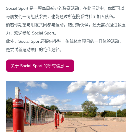
Social Sport 是一项每周举办的联赛活动，在此活动中，你既可以
与朋友们一同组队参赛，也能通过所在院系或社团加入队伍。
倘若你期望与朋友共同参与运动，结识新伙伴，还无需承担过多压
力，欢迎参加 Social Sport。
此外，Social Sport还提供多种非传统体育项目的一日体验活动，
是尝试新运动项目的绝佳途径。
关于 Social Sport 的所有信息 →